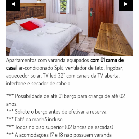
Previous
◀︎
Next
▶︎
Slide
Slide
Apartamentos com varanda equipados
com 01 cama de
casal
, ar-condicionado Split, ventilador de teto, frigobar,
aquecedor solar, TV led 32” com canais da TV aberta,
interfone e secador de cabelo.
*** Possibilidade de até 01 berço para criança de até 02
anos.
*** Solicite o berço antes de efetivar a reserva.
*** Café da manhã incluso.
*** Todos no piso superior (02 lances de escadas)
*** A acomodações 17 e 18 não possuem varanda.