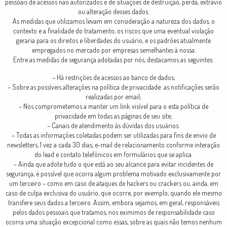
pessoais de acessos não autorizados e de situações de destruição, perda, extravio
ou alteração desses dados.
As medidas que utilizamos levam em consideração a natureza dos dados, o
contexto e a finalidade do tratamento, os riscos que uma eventual violação
geraria para os direitos e liberdades do usuário, e os padrões atualmente
empregados no mercado por empresas semelhantes à nossa.
Entre as medidas de segurança adotadas por nós, destacamos as seguintes:
– Há restrições de acessos ao banco de dados;
– Sobre as possíveis alterações na política de privacidade: as notificações serão
realizadas por email;
– Nos comprometemos a manter um link visível para o esta política de
privacidade em todas as páginas de seu site;
– Canais de atendimento às dúvidas dos usuários:
– Todas as informações coletadas podem ser utilizadas para fins de envio de
newsletters, 1 vez a cada 30 dias, e-mail de relacionamento conforme interação
do lead e contato telefônicos em formulários que se aplica.
– Ainda que adote tudo o que está ao seu alcance para evitar incidentes de
segurança, é possível que ocorra algum problema motivado exclusivamente por
um terceiro – como em caso de ataques de hackers ou crackers ou, ainda, em
caso de culpa exclusiva do usuário, que ocorre, por exemplo, quando ele mesmo
transfere seus dados a terceiro. Assim, embora sejamos, em geral, responsáveis
pelos dados pessoais que tratamos, nos eximimos de responsabilidade caso
ocorra uma situação excepcional como essas, sobre as quais não temos nenhum