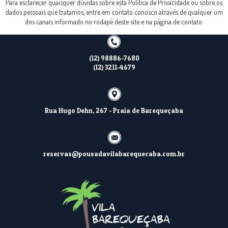
Para esclarecer quaisquer dúvidas sobre esta Política de Privacidade ou sobre os
dados pessoais que tratamos, entre em contato conosco através de qualquer um
dos canais informado no rodapé deste site e na página de contato.
(12) 98886-7680
(12) 3211-4679
Rua Hugo Dehn, 267 - Praia de Barequeçaba
reservas@pousadavilabarequecaba.com.br