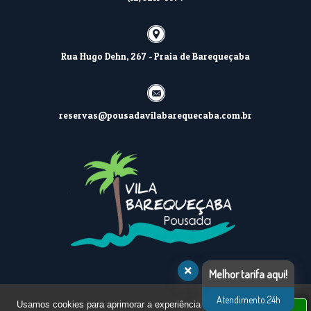
Rua Hugo Dehn, 267 - Praia de Barequeçaba
reservas@pousadavilabarequecaba.com.br
Melhor tarifa aqui!
© 2026 Pousada Vila Barequeçaba | Pousada em São Sebastião –
Atendimento 24h
Usamos cookies para aprimorar a experiência do
SP - CNPJ: 16.973.368/0001-76 - Todos os direitos reservados
Aceitar